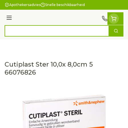
Ga naar de inhoud
Apothekersadvies
Snelle beschikbaarheid
Menu
Zoek
Product, merk, categorie...
Cutiplast Ster 10,0x 8,0cm 5
66076826