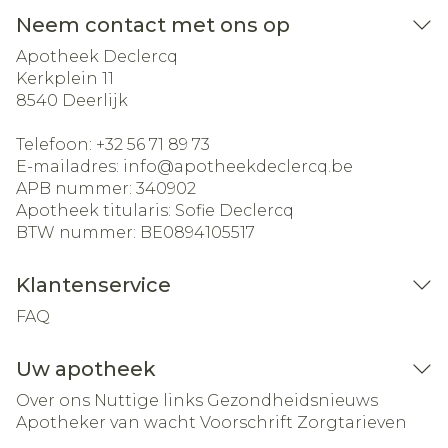
Neem contact met ons op
Apotheek Declercq
Kerkplein 11
8540
Deerlijk
Telefoon:
+32 56 71 89 73
E-mailadres:
info@
apotheekdeclercq.be
APB nummer:
340902
Apotheek titularis:
Sofie Declercq
BTW nummer:
BE0894105517
Klantenservice
FAQ
Uw apotheek
Over ons
Nuttige links
Gezondheidsnieuws
Apotheker van wacht
Voorschrift
Zorgtarieven