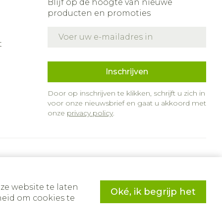
Blijf op de hoogte van nieuwe
producten en promoties
E-mail adres
t
Inschrijven
Door op inschrijven te klikken, schrijft u zich in
voor onze nieuwsbrief en gaat u akkoord met
onze
privacy policy
.
ze website te laten
Oké, ik begrijp het
eid om cookies te