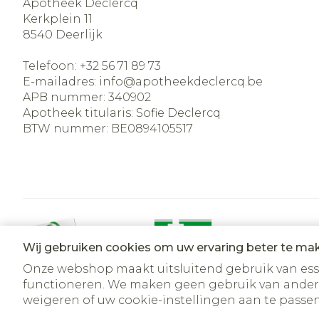
Apotheek Declercq
Kerkplein 11
8540
Deerlijk
Telefoon:
+32 56 71 89 73
E-mailadres:
info@
apotheekdeclercq.be
APB nummer:
340902
Apotheek titularis:
Sofie Declercq
BTW nummer:
BE0894105517
Wij gebruiken cookies om uw ervaring beter te ma
Onze webshop maakt uitsluitend gebruik van essen
functioneren. We maken geen gebruik van ander
Algemene verkoopsvoorwaarden
Privacy disclaimer
Co
weigeren of uw cookie-instellingen aan te passen.