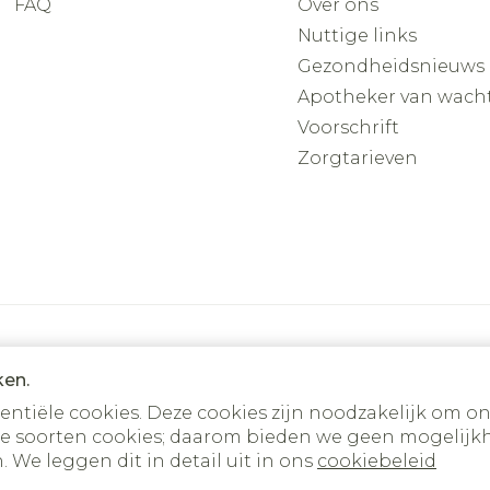
FAQ
Over ons
Nuttige links
Gezondheidsnieuws
Apotheker van wach
Voorschrift
Zorgtarieven
ken.
tiële cookies. Deze cookies zijn noodzakelijk om on
e soorten cookies; daarom bieden we geen mogelijkh
okies
ODR-platform
 We leggen dit in detail uit in ons
cookiebeleid