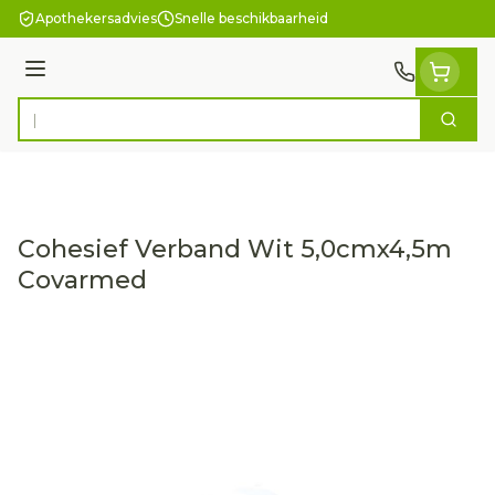
Ga naar de inhoud
Apothekersadvies
Snelle beschikbaarheid
Menu
Zoek
Product, merk, categorie...
Cohesief Verband Wit 5,0cmx4,5m
Covarmed