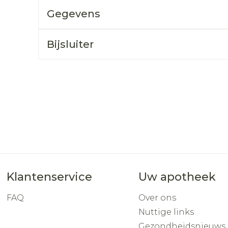
Toon mee
Gegevens
orging
Supplementen
Insectenw
middelen
Bijsluiter
n
Mondmaskers
rnissen
d -
huid
uid
Zelfbruiner
Scheren
Klantenservice
Uw apotheek
FAQ
Over ons
Nuttige links
Gezondheidsnieuws