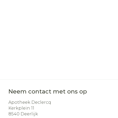
Haar
Gezichtsverz
Pillendozen e
Pigmentstoo
accessoires
Gevoelige hui
geïrriteerde 
Gemengde h
Doffe huid
Toon meer
Snurken
Neem contact met ons op
Apotheek Declercq
Kerkplein 11
8540
Deerlijk