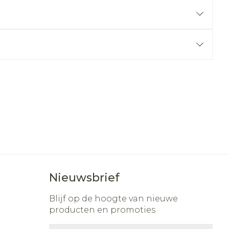
r
erende
Parfums en
geurproducten
CBD
Nieuwsbrief
Blijf op de hoogte van nieuwe
producten en promoties
E-mail adres