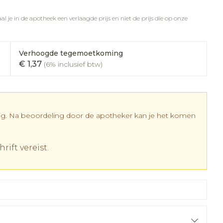
rapie
vogels
Wondzorg
Toon meer
l je in de apotheek een verlaagde prijs en niet de prijs die op onze
Diagnosetesten en
meetapparatuur
Oren
Mond en keel
 stress
Vlooien en teken
Verhoogde tegemoetkoming
Alcoholtest
ing
Oordopjes
Zuigtabletten
€ 1,37
(6% inclusief btw)
 therapie -
Bloeddrukmeter
els
d
 en -
Oorreiniging
Spray - oplossing
Mond, muil of snavel
Cholesteroltest
el
ozen
Oordruppels
Hartslagmeter
en
dig. Na beoordeling door de apotheker kan je het komen
elen
Toon meer
r
rift vereist.
cherming
Hygiëne
Ergonomie
nning en -
Aambeien
es
Bad en douche
Ademhaling en zuurstof
tje
Badkamer