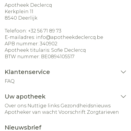
Apotheek Declercq
Kerkplein 11
8540
Deerlijk
Telefoon:
+32 56 71 89 73
E-mailadres:
info@
apotheekdeclercq.be
APB nummer:
340902
Apotheek titularis:
Sofie Declercq
BTW nummer:
BE0894105517
Klantenservice
FAQ
Uw apotheek
Over ons
Nuttige links
Gezondheidsnieuws
Apotheker van wacht
Voorschrift
Zorgtarieven
Nieuwsbrief