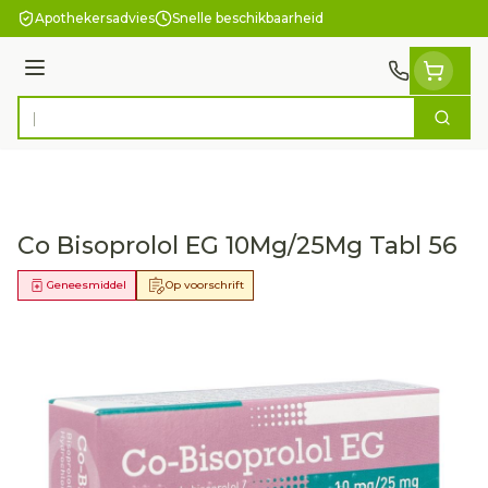
Ga naar de inhoud
Apothekersadvies
Snelle beschikbaarheid
Menu
Zoek
Product, merk, categorie...
Co Bisoprolol EG 10Mg/25Mg Tabl 56
Geneesmiddel
Op voorschrift