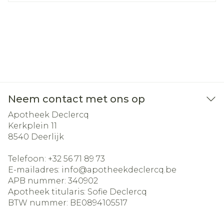
Neem contact met ons op
Apotheek Declercq
Kerkplein 11
8540
Deerlijk
Telefoon:
+32 56 71 89 73
E-mailadres:
info@
apotheekdeclercq.be
APB nummer:
340902
Apotheek titularis:
Sofie Declercq
BTW nummer:
BE0894105517