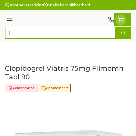
Ga naar de inhoud
Apothekersadvies
Snelle beschikbaarheid
Menu
Zoek
Product, merk, categorie...
Clopidogrel Viatris 75mg Filmomh
Tabl 90
Geneesmiddel
Op voorschrift