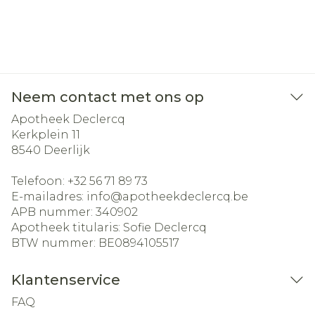
Neem contact met ons op
Apotheek Declercq
Kerkplein 11
8540
Deerlijk
Telefoon:
+32 56 71 89 73
E-mailadres:
info@
apotheekdeclercq.be
APB nummer:
340902
Apotheek titularis:
Sofie Declercq
BTW nummer:
BE0894105517
Klantenservice
FAQ