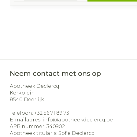
Neem contact met ons op
Apotheek Declercq
Kerkplein 11
8540
Deerlijk
Telefoon:
+32 56 71 89 73
E-mailadres:
info@
apotheekdeclercq.be
APB nummer:
340902
Apotheek titularis:
Sofie Declercq