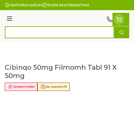
Ga naar de inhoud
Apothekersadvies
Snelle beschikbaarheid
Menu
Zoek
Product, merk, categorie...
Cibinqo 50mg Filmomh Tabl 91 X
50mg
Geneesmiddel
Op voorschrift