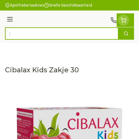
Ga naar de inhoud
Apothekersadvies
Snelle beschikbaarheid
Menu
Zoek
Product, merk, categorie...
Cibalax Kids Zakje 30