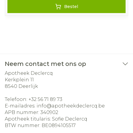
Bestel
Neem contact met ons op
Apotheek Declercq
Kerkplein 11
8540
Deerlijk
Telefoon:
+32 56 71 89 73
E-mailadres:
info@
apotheekdeclercq.be
APB nummer:
340902
Apotheek titularis:
Sofie Declercq
BTW nummer:
BE0894105517