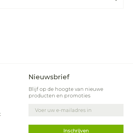
r
erende
Parfums en
geurproducten
Nieuwsbrief
Blijf op de hoogte van nieuwe
producten en promoties
CBD
E-mail adres
t
Inschrijven