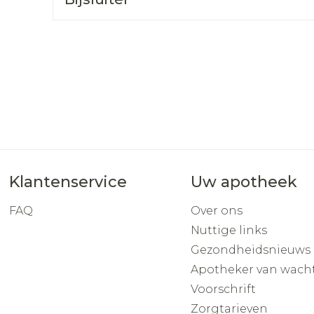
Toon mee
orging
Supplementen
Insectenw
middelen
n
Mondmaskers
rnissen
d -
huid
uid
Klantenservice
Uw apotheek
FAQ
Over ons
Nuttige links
Zelfbruiner
Scheren
Gezondheidsnieuws
Apotheker van wach
Voorschrift
Zorgtarieven