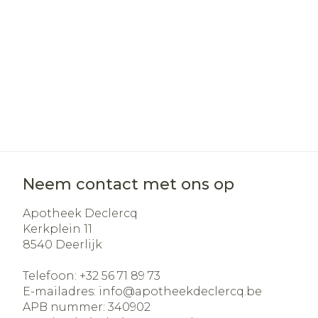
Haar
Gezichtsverz
Pillendozen e
Pigmentstoo
accessoires
Gevoelige hui
geïrriteerde 
Gemengde h
Doffe huid
Toon meer
Neem contact met ons op
Apotheek Declercq
Kerkplein 11
Snurken
8540
Deerlijk
Telefoon:
+32 56 71 89 73
E-mailadres:
info@
apotheekdeclercq.be
APB nummer:
340902