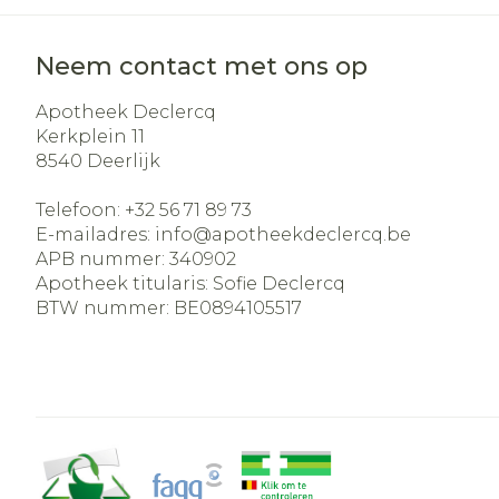
Neem contact met ons op
Apotheek Declercq
Kerkplein 11
8540
Deerlijk
Telefoon:
+32 56 71 89 73
E-mailadres:
info@
apotheekdeclercq.be
APB nummer:
340902
Apotheek titularis:
Sofie Declercq
BTW nummer:
BE0894105517