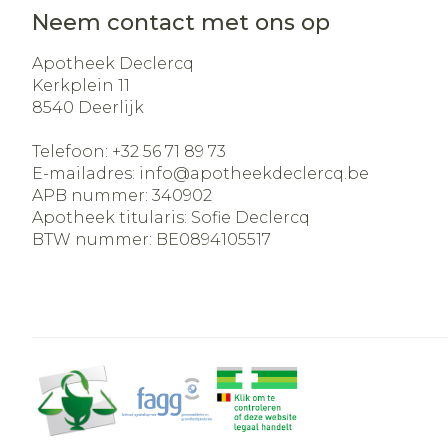
Aerosol acces
Blaren
Creme, gel e
Neem contact met ons op
Zuurstof
Eelt
Apotheek Declercq
Eksteroog - 
Kerkplein 11
Ademhalingss
8540
Deerlijk
Toon meer
Telefoon:
+32 56 71 89 73
Spieren en ge
E-mailadres:
info@
apotheekdeclercq.be
APB nummer:
340902
Specifiek vo
Apotheek titularis:
Sofie Declercq
Naalden en s
BTW nummer:
BE0894105517
Lichaamsver
Infecties
Spuiten
Deodorant
Oplossing voo
Gezichtsverz
Naalden
Luizen
Naalden voor
insulinepen -
Diagnostica
pennaalden
Toon meer