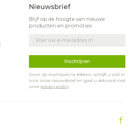
Nieuwsbrief
nk
s
Bed
ding zon
Doorliggen - decubitis
Blijf op de hoogte van nieuwe
producten en promoties
r
Toon meer
gie
Urinewegen
E-mail adres
t
eid,
Stoppen met roken
n stress
it en intieme
Gezichtsreiniging -
Inschrijven
ontschminken
en
Instrumenten
 -
Door op inschrijven te klikken, schrijft u zich in
 en
Reinigingsmelk, -
sche
Anti tumor middelen
voor onze nieuwsbrief en gaat u akkoord met
ptie
crème, -olie en gel
onze
privacy policy
.
zijn
Tonic - lotion
Anesthesie
erzorging
Micellair water
Specifiek voor de ogen
hie
Diverse
r
Toon meer
oet
geneesmiddelen