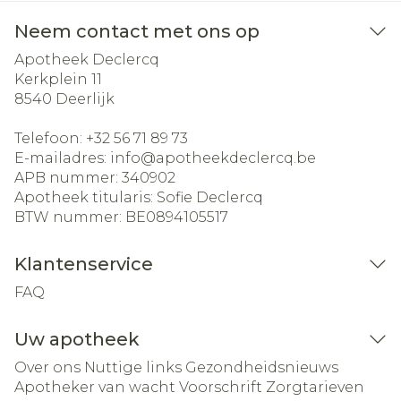
Neem contact met ons op
Apotheek Declercq
Kerkplein 11
8540
Deerlijk
Telefoon:
+32 56 71 89 73
E-mailadres:
info@
apotheekdeclercq.be
APB nummer:
340902
Apotheek titularis:
Sofie Declercq
BTW nummer:
BE0894105517
Klantenservice
FAQ
Uw apotheek
Over ons
Nuttige links
Gezondheidsnieuws
Apotheker van wacht
Voorschrift
Zorgtarieven