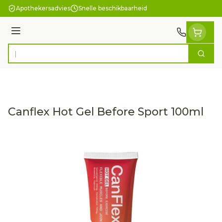
Ga naar de inhoud
Apothekersadvies
Snelle beschikbaarheid
Menu
Zoek
Product, merk, categorie...
Canflex Hot Gel Before Sport 100ml