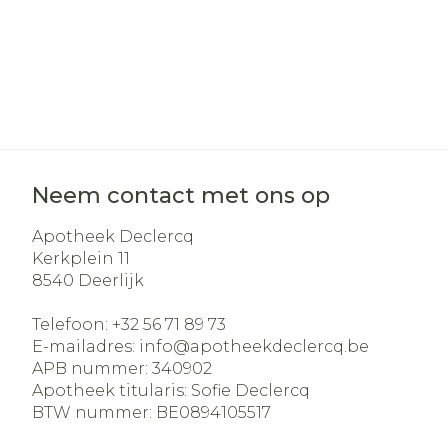
Neem contact met ons op
Apotheek Declercq
Kerkplein 11
8540
Deerlijk
Telefoon:
+32 56 71 89 73
E-mailadres:
info@
apotheekdeclercq.be
APB nummer:
340902
Apotheek titularis:
Sofie Declercq
BTW nummer:
BE0894105517