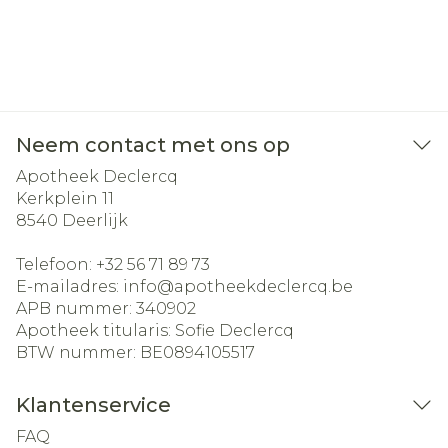
Neem contact met ons op
Apotheek Declercq
Kerkplein 11
8540
Deerlijk
Telefoon:
+32 56 71 89 73
E-mailadres:
info@
apotheekdeclercq.be
APB nummer:
340902
Apotheek titularis:
Sofie Declercq
BTW nummer:
BE0894105517
Klantenservice
FAQ