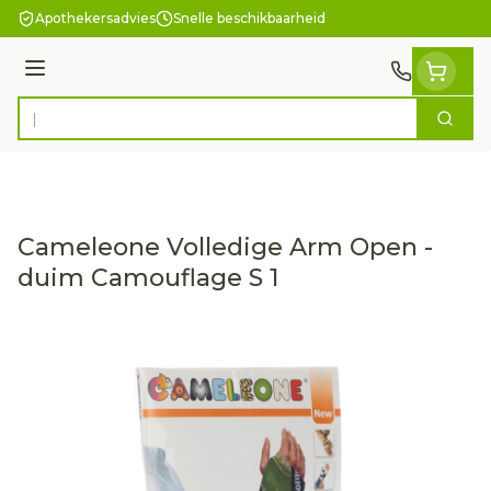
Ga naar de inhoud
Apothekersadvies
Snelle beschikbaarheid
Menu
Zoek
Product, merk, categorie...
Cameleone Volledige Arm Open -
duim Camouflage S 1