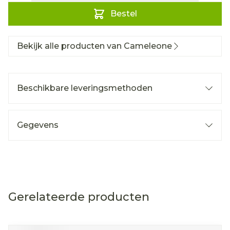
Bestel
Bekijk alle producten van Cameleone
Beschikbare leveringsmethoden
Gegevens
Gerelateerde producten
Navigeren door de elementen van de carrousel is mog
Druk om carrousel over te slaan
Druk op om naar carrouselnavigatie te gaan