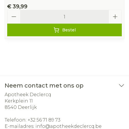
€ 39,99
Aantal
Bestel
Neem contact met ons op
Apotheek Declercq
Kerkplein 11
8540
Deerlijk
Telefoon:
+32 56 71 89 73
E-mailadres:
info@
apotheekdeclercq.be