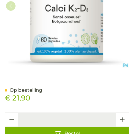
Calci K2 D3 Be Life Caps 6
Op bestelling
€ 21,90
Aantal
Bestel