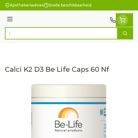
Ga naar de inhoud
Apothekersadvies
Snelle beschikbaarheid
Menu
Zoek
Product, merk, categorie...
Calci K2 D3 Be Life Caps 60 Nf