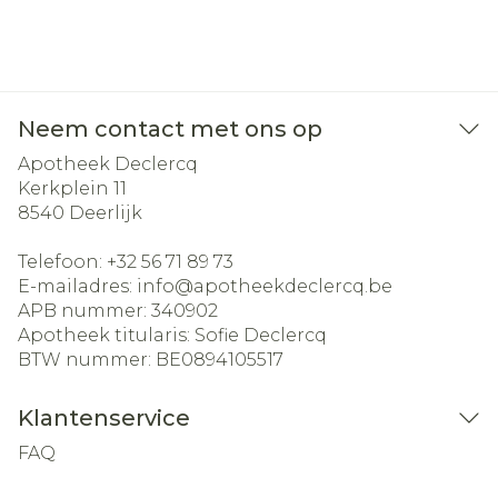
Neem contact met ons op
Apotheek Declercq
Kerkplein 11
8540
Deerlijk
Telefoon:
+32 56 71 89 73
E-mailadres:
info@
apotheekdeclercq.be
APB nummer:
340902
Apotheek titularis:
Sofie Declercq
BTW nummer:
BE0894105517
Klantenservice
FAQ