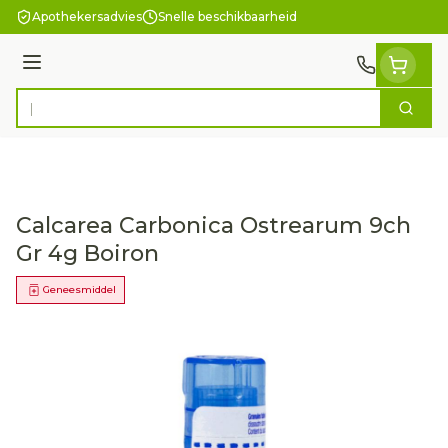
Ga naar de inhoud
Apothekersadvies
Snelle beschikbaarheid
Menu
Zoek
Product, merk, categorie...
Calcarea Carbonica Ostrearum 9ch
Gr 4g Boiron
Geneesmiddel