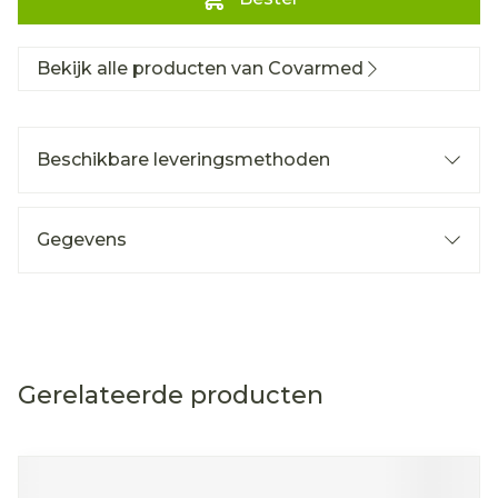
Bekijk alle producten van Covarmed
Beschikbare leveringsmethoden
Gegevens
Gerelateerde producten
Navigeren door de elementen van de carrousel is mog
Druk om carrousel over te slaan
Druk op om naar carrouselnavigatie te gaan