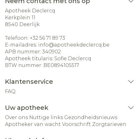
Neem contact met ons op
Apotheek Declercq
Kerkplein 11
8540
Deerlijk
Telefoon:
+32 56 71 89 73
E-mailadres:
info@
apotheekdeclercq.be
APB nummer:
340902
Apotheek titularis:
Sofie Declercq
BTW nummer:
BE0894105517
Klantenservice
FAQ
Uw apotheek
Over ons
Nuttige links
Gezondheidsnieuws
Apotheker van wacht
Voorschrift
Zorgtarieven