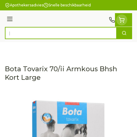
Ga naar de inhoud
Apothekersadvies
Snelle beschikbaarheid
Menu
Zoek
Product, merk, categorie...
Bota Tovarix 70/ii Armkous Bhsh
Kort Large