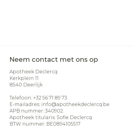
Neem contact met ons op
Apotheek Declercq
Kerkplein 11
8540
Deerlijk
Telefoon:
+32 56 71 89 73
E-mailadres:
info@
apotheekdeclercq.be
APB nummer:
340902
Apotheek titularis:
Sofie Declercq
BTW nummer:
BE0894105517