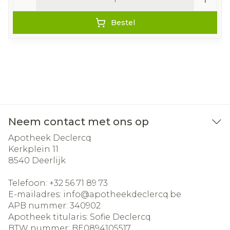
Bestel
Neem contact met ons op
Apotheek Declercq
Kerkplein 11
8540
Deerlijk
Telefoon:
+32 56 71 89 73
E-mailadres:
info@
apotheekdeclercq.be
APB nummer:
340902
Apotheek titularis:
Sofie Declercq
BTW nummer:
BE0894105517