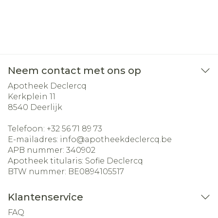
Neem contact met ons op
Apotheek Declercq
Kerkplein 11
8540
Deerlijk
Telefoon:
+32 56 71 89 73
E-mailadres:
info@
apotheekdeclercq.be
APB nummer:
340902
Apotheek titularis:
Sofie Declercq
BTW nummer:
BE0894105517
Klantenservice
FAQ