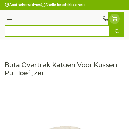
Ga naar de inhoud
Apothekersadvies
Snelle beschikbaarheid
Menu
Zoek
Product, merk, categorie...
Bota Overtrek Katoen Voor Kussen
Pu Hoefijzer