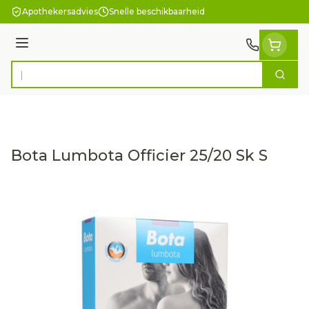
Ga naar de inhoud
Apothekersadvies
Snelle beschikbaarheid
Menu
Zoek
Product, merk, categorie...
Bota Lumbota Officier 25/20 Sk S