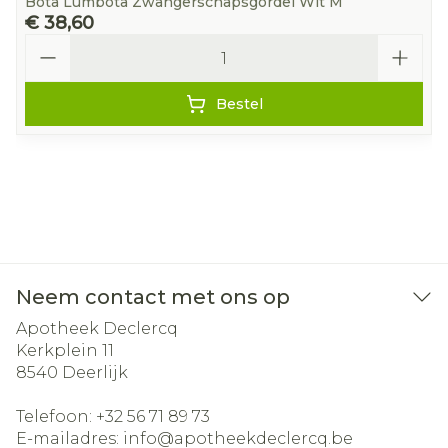
Bota Lumbota Zwangerschapsgordel Wit M
€ 38,60
Aantal
Bestel
Neem contact met ons op
Apotheek Declercq
Kerkplein 11
8540
Deerlijk
Telefoon:
+32 56 71 89 73
E-mailadres:
info@
apotheekdeclercq.be