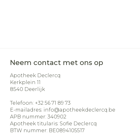
Neem contact met ons op
Apotheek Declercq
Kerkplein 11
8540
Deerlijk
Telefoon:
+32 56 71 89 73
E-mailadres:
info@
apotheekdeclercq.be
APB nummer:
340902
Apotheek titularis:
Sofie Declercq
BTW nummer:
BE0894105517