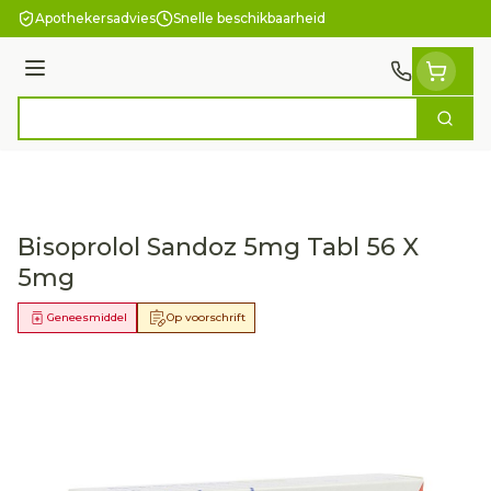
Ga naar de inhoud
Apothekersadvies
Snelle beschikbaarheid
Menu
Zoek
Product, merk, categorie...
Bisoprolol Sandoz 5mg Tabl 56 X
5mg
Geneesmiddel
Op voorschrift