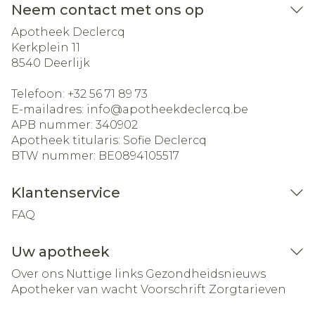
Neem contact met ons op
Apotheek Declercq
Kerkplein 11
8540
Deerlijk
Telefoon:
+32 56 71 89 73
E-mailadres:
info@
apotheekdeclercq.be
APB nummer:
340902
Apotheek titularis:
Sofie Declercq
BTW nummer:
BE0894105517
Klantenservice
FAQ
Uw apotheek
Over ons
Nuttige links
Gezondheidsnieuws
Apotheker van wacht
Voorschrift
Zorgtarieven