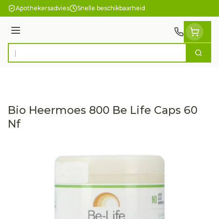
Ga naar de inhoud
Apothekersadvies
Snelle beschikbaarheid
Menu
Zoek
Product, merk, categorie...
Bio Heermoes 800 Be Life Caps 60
Nf