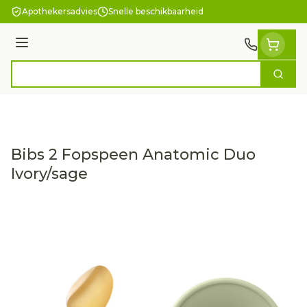
Ga naar de inhoud
Apothekersadvies
Snelle beschikbaarheid
Menu
Zoek
Product, merk, categorie...
Bibs 2 Fopspeen Anatomic Duo
Ivory/sage