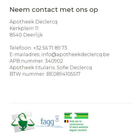
Neem contact met ons op
Apotheek Declercq
Kerkplein 11
8540
Deerlijk
Telefoon:
+32 56 71 89 73
E-mailadres:
info@
apotheekdeclercq.be
APB nummer:
340902
Apotheek titularis:
Sofie Declercq
BTW nummer:
BE0894105517