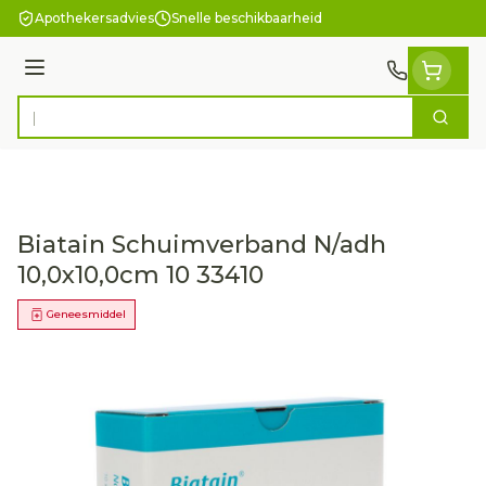
Ga naar de inhoud
Apothekersadvies
Snelle beschikbaarheid
Menu
Zoek
Product, merk, categorie...
Biatain Schuimverband N/adh
10,0x10,0cm 10 33410
Geneesmiddel