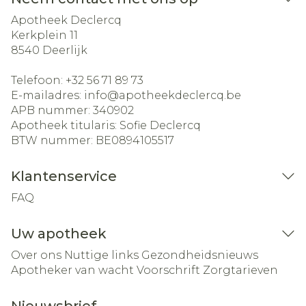
Apotheek Declercq
Kerkplein 11
8540
Deerlijk
Telefoon:
+32 56 71 89 73
E-mailadres:
info@
apotheekdeclercq.be
APB nummer:
340902
Apotheek titularis:
Sofie Declercq
BTW nummer:
BE0894105517
Klantenservice
FAQ
Uw apotheek
Over ons
Nuttige links
Gezondheidsnieuws
Apotheker van wacht
Voorschrift
Zorgtarieven