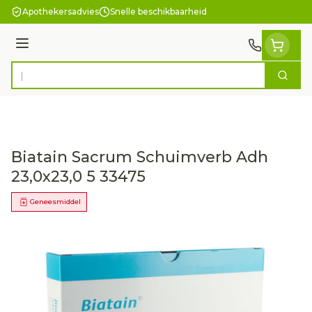
Ga naar de inhoud
Apothekersadvies
Snelle beschikbaarheid
Menu
Zoek
Product, merk, categorie...
Biatain Sacrum Schuimverb Adh
23,0x23,0 5 33475
Geneesmiddel