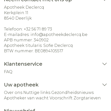
Apotheek Declercq
Kerkplein 11
8540
Deerlijk
Telefoon:
+32 56 71 89 73
E-mailadres:
info@
apotheekdeclercq.be
APB nummer:
340902
Apotheek titularis:
Sofie Declercq
BTW nummer:
BE0894105517
Klantenservice
FAQ
Uw apotheek
Over ons
Nuttige links
Gezondheidsnieuws
Apotheker van wacht
Voorschrift
Zorgtarieven