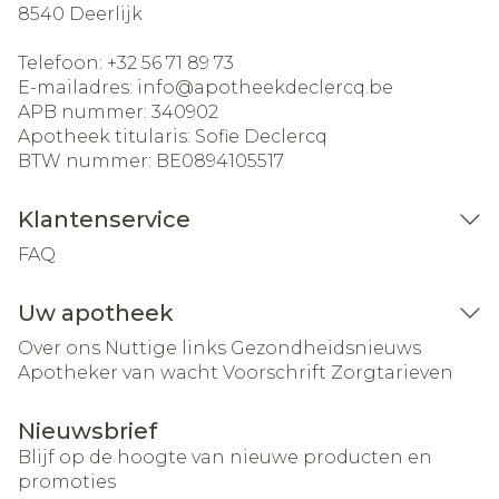
8540
Deerlijk
Telefoon:
+32 56 71 89 73
E-mailadres:
info@
apotheekdeclercq.be
APB nummer:
340902
Apotheek titularis:
Sofie Declercq
BTW nummer:
BE0894105517
Klantenservice
FAQ
Uw apotheek
Over ons
Nuttige links
Gezondheidsnieuws
Apotheker van wacht
Voorschrift
Zorgtarieven
Nieuwsbrief
Blijf op de hoogte van nieuwe producten en
promoties