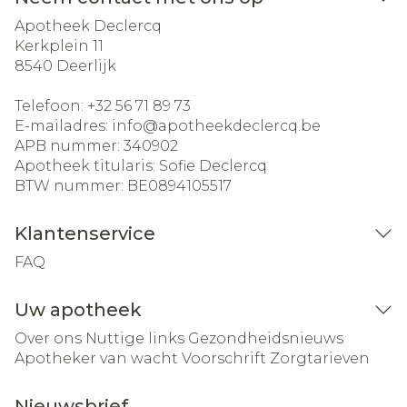
Apotheek Declercq
Kerkplein 11
8540
Deerlijk
Telefoon:
+32 56 71 89 73
E-mailadres:
info@
apotheekdeclercq.be
APB nummer:
340902
Apotheek titularis:
Sofie Declercq
BTW nummer:
BE0894105517
Klantenservice
FAQ
Uw apotheek
Over ons
Nuttige links
Gezondheidsnieuws
Apotheker van wacht
Voorschrift
Zorgtarieven
Nieuwsbrief