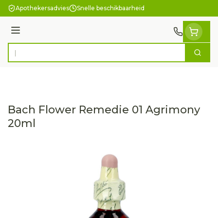
Ga naar de inhoud
Apothekersadvies
Snelle beschikbaarheid
Menu
Zoek
Product, merk, categorie...
Bach Flower Remedie 01 Agrimony
20ml