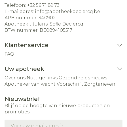
Telefoon:
+32 56 71 89 73
E-mailadres:
info@
apotheekdeclercq.be
APB nummer:
340902
Apotheek titularis:
Sofie Declercq
BTW nummer:
BE0894105517
Klantenservice
FAQ
Uw apotheek
Over ons
Nuttige links
Gezondheidsnieuws
Apotheker van wacht
Voorschrift
Zorgtarieven
Nieuwsbrief
Blijf op de hoogte van nieuwe producten en
promoties
E-mail adres