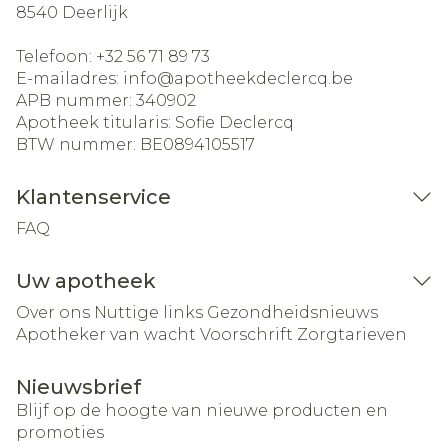
8540
Deerlijk
Telefoon:
+32 56 71 89 73
E-mailadres:
info@
apotheekdeclercq.be
APB nummer:
340902
Apotheek titularis:
Sofie Declercq
BTW nummer:
BE0894105517
Klantenservice
FAQ
Uw apotheek
Over ons
Nuttige links
Gezondheidsnieuws
Apotheker van wacht
Voorschrift
Zorgtarieven
Nieuwsbrief
Blijf op de hoogte van nieuwe producten en
promoties