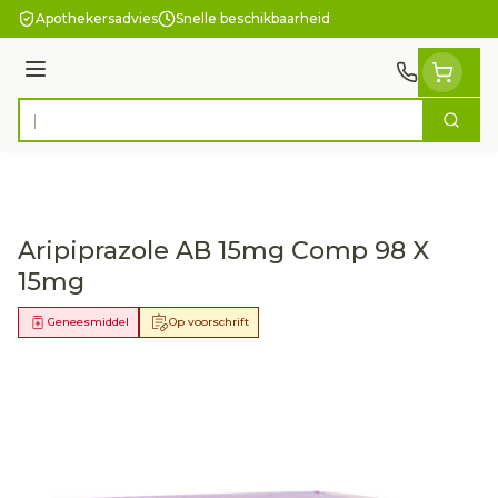
Ga naar de inhoud
Apothekersadvies
Snelle beschikbaarheid
Menu
Zoek
Product, merk, categorie...
Aripiprazole AB 15mg Comp 98 X
15mg
Geneesmiddel
Op voorschrift