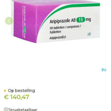
Aripiprazole AB 15mg Com
Op bestelling
€ 140,47
Terugbetaalbaar