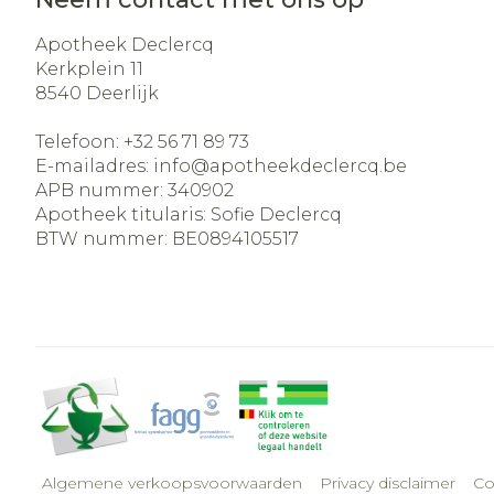
Apotheek Declercq
Kerkplein 11
8540
Deerlijk
Telefoon:
+32 56 71 89 73
E-mailadres:
info@
apotheekdeclercq.be
APB nummer:
340902
Apotheek titularis:
Sofie Declercq
BTW nummer:
BE0894105517
Algemene verkoopsvoorwaarden
Privacy disclaimer
Co