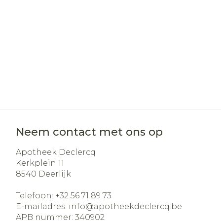
Haar
Gezichtsverz
Pillendozen e
Pigmentstoo
accessoires
Gevoelige hui
geïrriteerde 
Gemengde h
Doffe huid
Toon meer
Neem contact met ons op
Apotheek Declercq
Kerkplein 11
Snurken
8540
Deerlijk
Telefoon:
+32 56 71 89 73
E-mailadres:
info@
apotheekdeclercq.be
APB nummer:
340902