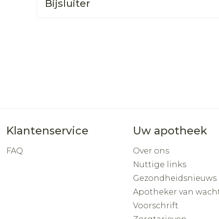
Bijsluiter
Toon mee
orging
Supplementen
Insectenw
middelen
n
Mondmaskers
rnissen
d -
huid
uid
Klantenservice
Uw apotheek
FAQ
Over ons
Nuttige links
Zelfbruiner
Scheren
Gezondheidsnieuws
Apotheker van wach
Voorschrift