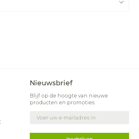
r
erende
Parfums en
geurproducten
Nieuwsbrief
Blijf op de hoogte van nieuwe
producten en promoties
CBD
E-mail adres
t