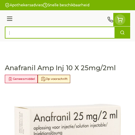
Ga naar de inhoud
Apothekersadvies
Snelle beschikbaarheid
Menu
Zoek
Product, merk, categorie...
Anafranil Amp Inj 10 X 25mg/2ml
Geneesmiddel
Op voorschrift