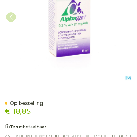
Alphagan 0,2% Collyre 1x5
Op bestelling
€ 18,85
Terugbetaalbaar
Als je recht hebt op een terugbetaling voor dit geneesmiddel, betaal je in