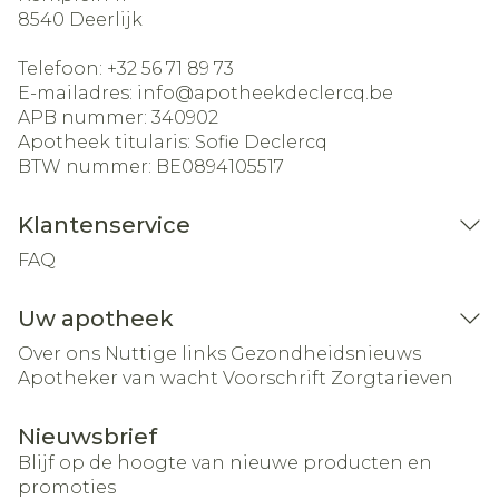
8540
Deerlijk
Telefoon:
+32 56 71 89 73
E-mailadres:
info@
apotheekdeclercq.be
APB nummer:
340902
Apotheek titularis:
Sofie Declercq
BTW nummer:
BE0894105517
Klantenservice
FAQ
Uw apotheek
Over ons
Nuttige links
Gezondheidsnieuws
Apotheker van wacht
Voorschrift
Zorgtarieven
Nieuwsbrief
Blijf op de hoogte van nieuwe producten en
promoties