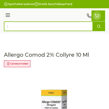
Ga naar de inhoud
Apothekersadvies
Snelle beschikbaarheid
Menu
Zoek
Product, merk, categorie...
Allergo Comod 2% Collyre 10 Ml
Geneesmiddel