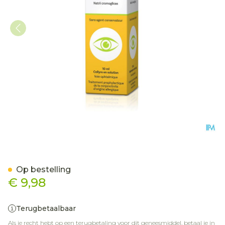
Allergo Comod 2% Collyre 
Op bestelling
€ 9,98
Terugbetaalbaar
Als je recht hebt op een terugbetaling voor dit geneesmiddel, betaal je in