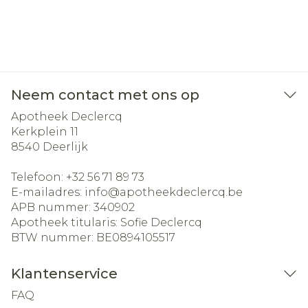
Neem contact met ons op
Apotheek Declercq
Kerkplein 11
8540
Deerlijk
Telefoon:
+32 56 71 89 73
E-mailadres:
info@
apotheekdeclercq.be
APB nummer:
340902
Apotheek titularis:
Sofie Declercq
BTW nummer:
BE0894105517
Klantenservice
FAQ